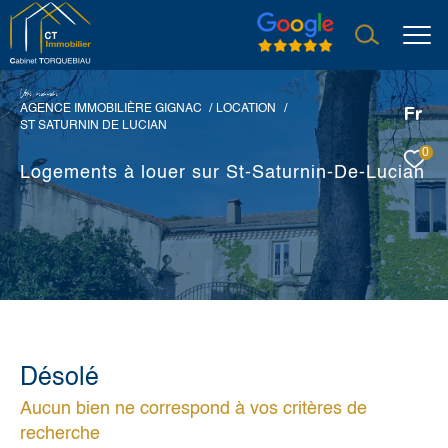
V
o
r
e
r
e
c
e
c
e
AGENCE IMMOBILIÈRE GIGNAC
LOCATION
Fr
ST SATURNIN DE LUCIAN
0
Logements à louer sur St-Saturnin-De-Lucian
Désolé
Aucun bien ne correspond à vos critères de
recherche