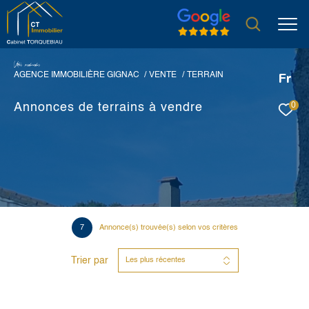
V
o
r
e
r
e
c
e
c
e
AGENCE IMMOBILIÈRE GIGNAC
VENTE
TERRAIN
Fr
0
Annonces de terrains à vendre
7
Annonce(s) trouvée(s) selon vos critères
Trier par
Les plus récentes