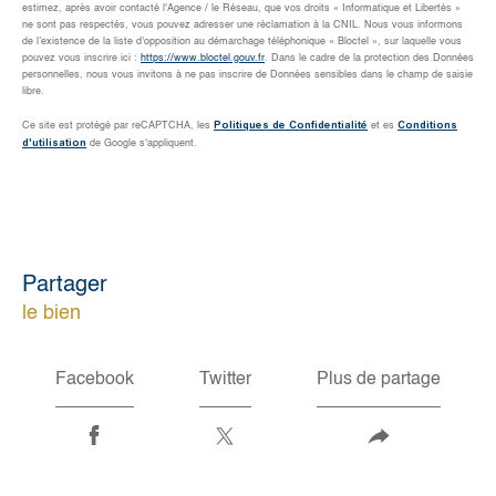
estimez, après avoir contacté l'Agence / le Réseau, que vos droits « Informatique et Libertés »
ne sont pas respectés, vous pouvez adresser une réclamation à la CNIL. Nous vous informons
de l’existence de la liste d'opposition au démarchage téléphonique « Bloctel », sur laquelle vous
pouvez vous inscrire ici :
https://www.bloctel.gouv.fr
. Dans le cadre de la protection des Données
personnelles, nous vous invitons à ne pas inscrire de Données sensibles dans le champ de saisie
libre.
Politiques de Confidentialité
Conditions
Ce site est protégé par reCAPTCHA, les
et es
d'utilisation
de Google s'appliquent.
partager
le bien
Facebook
Twitter
Plus de partage