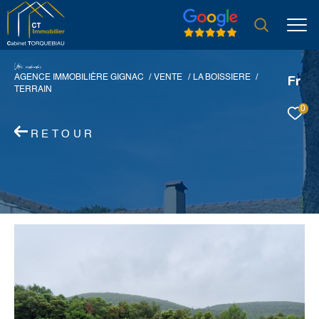
V
o
r
e
r
e
c
e
c
e
AGENCE IMMOBILIÈRE GIGNAC
VENTE
LA BOISSIERE
Fr
TERRAIN
0
RETOUR