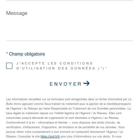
Message
*
* Champ obligatoire
J'ACCEPTE LES CONDITIONS
D'UTILISATION DES DONNÉES (*)*
ENVOYER
Les informations recueillies sur ce formulaire sont enregistrées dans un fichier informatisé par La
Boite Immo agissant comme Sous-traitant du traitement pour la gestion de la clientèle/prospects
de l'Agence / du Réseau qui reste Responsable du Traitement de vos Données personnelles. La
base légale du traitement repose sur l'intérêt légitime de l'Agence / du Réseau. Elles sont
conservées jusqu'à demande de suppression et sont destinées à l'Agence / au Réseau.
Conformément à la loi « informatique et libertés », vous disposez des droits d’accès, de
rectification, d’effacement, d’opposition, de limitation et de portabilité de vos données. Vous
pouvez retirer votre consentement à tout moment en contactant directement l’Agence / Le
Réseau. Consultez le site
https://cnil.fr/fr
pour plus d’informations sur vos droits. Si vous