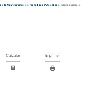
es de Confidentialité
Conditions d'utilisation
et es
de Google s'appliquent.
Calculer
Imprimer