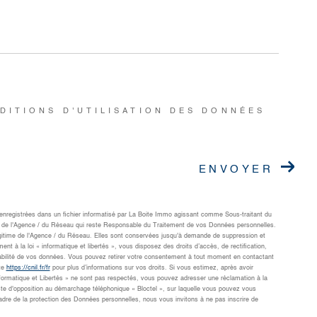
DITIONS D'UTILISATION DES DONNÉES
ENVOYER
t enregistrées dans un fichier informatisé par La Boite Immo agissant comme Sous-traitant du
cts de l'Agence / du Réseau qui reste Responsable du Traitement de vos Données personnelles.
légitime de l'Agence / du Réseau. Elles sont conservées jusqu'à demande de suppression et
 à la loi « informatique et libertés », vous disposez des droits d’accès, de rectification,
rtabilité de vos données. Vous pouvez retirer votre consentement à tout moment en contactant
te
https://cnil.fr/fr
pour plus d’informations sur vos droits. Si vous estimez, après avoir
nformatique et Libertés » ne sont pas respectés, vous pouvez adresser une réclamation à la
ste d'opposition au démarchage téléphonique « Bloctel », sur laquelle vous pouvez vous
adre de la protection des Données personnelles, nous vous invitons à ne pas inscrire de