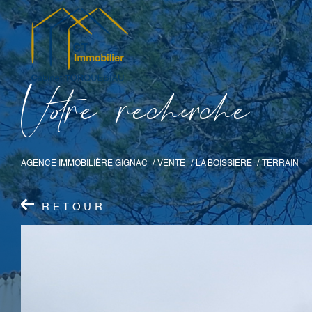
V
o
r
e
r
e
c
e
c
e
AGENCE IMMOBILIÈRE GIGNAC
VENTE
LA BOISSIERE
TERRAIN
RETOUR