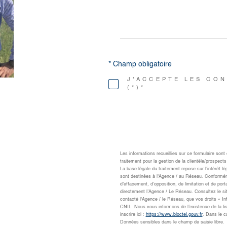
* Champ obligatoire
J'ACCEPTE LES CON
(*)*
Les informations recueillies sur ce formulaire son
traitement pour la gestion de la clientèle/prospe
La base légale du traitement repose sur l'intérêt 
sont destinées à l'Agence / au Réseau. Conformément
d’effacement, d’opposition, de limitation et de po
directement l’Agence / Le Réseau. Consultez le si
contacté l'Agence / le Réseau, que vos droits « I
CNIL. Nous vous informons de l’existence de la li
inscrire ici :
https://www.bloctel.gouv.fr
. Dans le c
Données sensibles dans le champ de saisie libre.