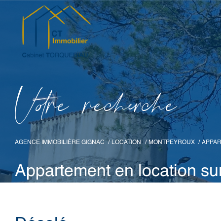
V
o
r
e
r
e
c
e
c
e
AGENCE IMMOBILIÈRE GIGNAC
LOCATION
MONTPEYROUX
APPA
Appartement en location s