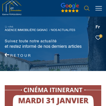
Fr
N
o
a
c
t
u
a
i
é
s
AGENCE IMMOBILIÈRE GIGNAC
NOS ACTUALITES
0
Suivez toute notre actualité
et restez informé de nos derniers articles
RETOUR