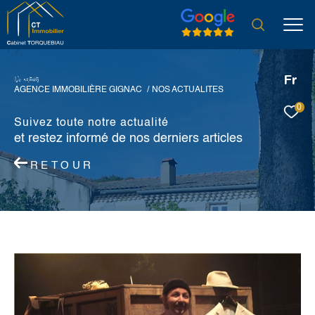
Fr
N
o
a
c
t
u
a
i
é
s
AGENCE IMMOBILIÈRE GIGNAC
NOS ACTUALITES
0
Suivez toute notre actualité
et restez informé de nos derniers articles
RETOUR