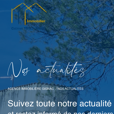
N
o
a
c
t
u
a
i
é
s
AGENCE IMMOBILIÈRE GIGNAC
NOS ACTUALITES
Suivez toute notre actualité