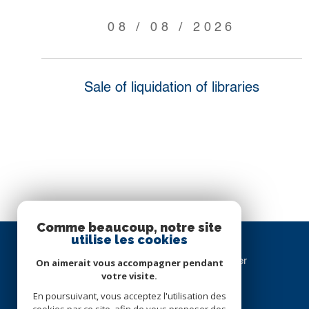
08 / 08 / 2026
Sale of liquidation of libraries
Comme beaucoup, notre site
utilise les cookies
Cabinet TORQUEBIAU Immobilier
On aimerait vous accompagner pendant
votre visite.
04 67 57 31 49
En poursuivant, vous acceptez l'utilisation des
info@ctimmobilier.com