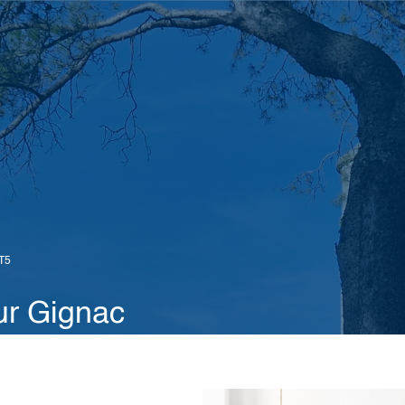
T5
ur Gignac