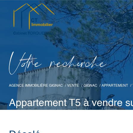
V
o
r
e
r
e
c
e
c
e
AGENCE IMMOBILIÈRE GIGNAC
VENTE
GIGNAC
APPARTEMENT
Appartement T5 à vendre s