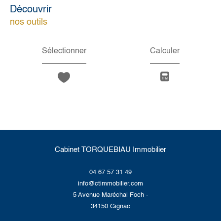
découvrir
nos outils
Sélectionner
Calculer
Cabinet TORQUEBIAU Immobilier
04 67 57 31 49
info@ctimmobilier.com
5 Avenue Maréchal Foch -
34150
Gignac