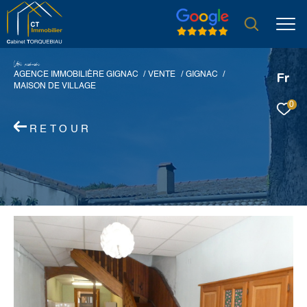
V
o
r
e
r
e
c
e
c
e
AGENCE IMMOBILIÈRE GIGNAC
VENTE
GIGNAC
Fr
MAISON DE VILLAGE
0
RETOUR