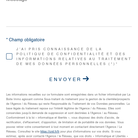
*
* Champ obligatoire
J'AI PRIS CONNAISSANCE DE LA
POLITIQUE DE CONFIDENTIALITÉ ET DES
INFORMATIONS RELATIVES AU TRAITEMENT
DE MES DONNÉES PERSONNELLES (*)*
ENVOYER
Les informations recueillies sur ce formulaire sont enregistrées dans un fichier informatisé par La
Boite Immo agissant comme Sous-traitant du traitement pour la gestion de la clientèle/prospects
de l'Agence / du Réseau qui reste Responsable du Traitement de vos Données personnelles. La
base légale du traitement repose sur l'intérêt légitime de l'Agence / du Réseau. Elles sont
conservées jusqu'à demande de suppression et sont destinées à l'Agence / au Réseau.
Conformément à la loi « informatique et libertés », vous disposez des droits d’accès, de
rectification, d’effacement, d’opposition, de limitation et de portabilité de vos données. Vous
pouvez retirer votre consentement à tout moment en contactant directement l’Agence / Le
Réseau. Consultez le site
https://cnil.fr/fr
pour plus d’informations sur vos droits. Si vous
estimez, après avoir contacté l'Agence / le Réseau, que vos droits « Informatique et Libertés »