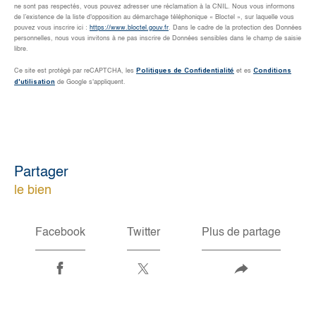
ne sont pas respectés, vous pouvez adresser une réclamation à la CNIL. Nous vous informons
de l’existence de la liste d'opposition au démarchage téléphonique « Bloctel », sur laquelle vous
pouvez vous inscrire ici :
https://www.bloctel.gouv.fr
. Dans le cadre de la protection des Données
personnelles, nous vous invitons à ne pas inscrire de Données sensibles dans le champ de saisie
libre.
Politiques de Confidentialité
Conditions
Ce site est protégé par reCAPTCHA, les
et es
d'utilisation
de Google s'appliquent.
partager
le bien
Facebook
Twitter
Plus de partage