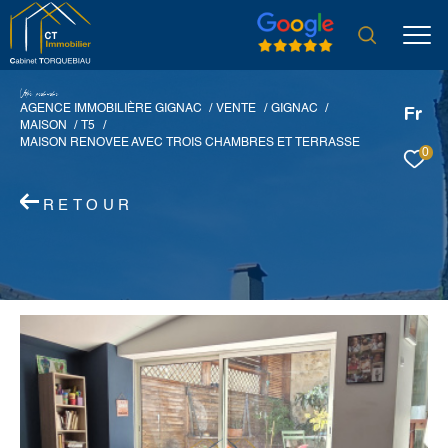
V
o
r
e
r
e
c
e
c
e
AGENCE IMMOBILIÈRE GIGNAC
VENTE
GIGNAC
Fr
MAISON
T5
MAISON RENOVEE AVEC TROIS CHAMBRES ET TERRASSE
0
RETOUR