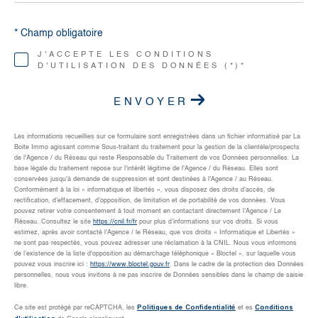
* Champ obligatoire
J'ACCEPTE LES CONDITIONS
D'UTILISATION DES DONNÉES (*)*
ENVOYER
Les informations recueillies sur ce formulaire sont enregistrées dans un fichier informatisé par La
Boite Immo agissant comme Sous-traitant du traitement pour la gestion de la clientèle/prospects
de l'Agence / du Réseau qui reste Responsable du Traitement de vos Données personnelles. La
base légale du traitement repose sur l'intérêt légitime de l'Agence / du Réseau. Elles sont
conservées jusqu'à demande de suppression et sont destinées à l'Agence / au Réseau.
Conformément à la loi « informatique et libertés », vous disposez des droits d’accès, de
rectification, d’effacement, d’opposition, de limitation et de portabilité de vos données. Vous
pouvez retirer votre consentement à tout moment en contactant directement l’Agence / Le
Réseau. Consultez le site
https://cnil.fr/fr
pour plus d’informations sur vos droits. Si vous
estimez, après avoir contacté l'Agence / le Réseau, que vos droits « Informatique et Libertés »
ne sont pas respectés, vous pouvez adresser une réclamation à la CNIL. Nous vous informons
de l’existence de la liste d'opposition au démarchage téléphonique « Bloctel », sur laquelle vous
pouvez vous inscrire ici :
https://www.bloctel.gouv.fr
. Dans le cadre de la protection des Données
personnelles, nous vous invitons à ne pas inscrire de Données sensibles dans le champ de saisie
libre.
Politiques de Confidentialité
Conditions
Ce site est protégé par reCAPTCHA, les
et es