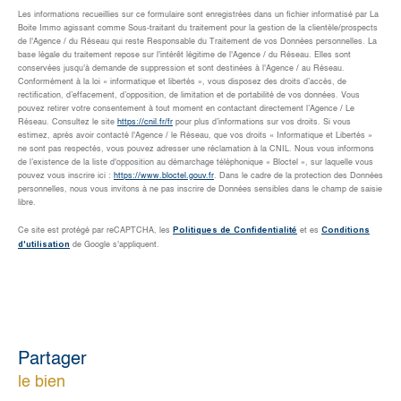
Les informations recueillies sur ce formulaire sont enregistrées dans un fichier informatisé par La
Boite Immo agissant comme Sous-traitant du traitement pour la gestion de la clientèle/prospects
de l'Agence / du Réseau qui reste Responsable du Traitement de vos Données personnelles. La
base légale du traitement repose sur l'intérêt légitime de l'Agence / du Réseau. Elles sont
conservées jusqu'à demande de suppression et sont destinées à l'Agence / au Réseau.
Conformément à la loi « informatique et libertés », vous disposez des droits d’accès, de
rectification, d’effacement, d’opposition, de limitation et de portabilité de vos données. Vous
pouvez retirer votre consentement à tout moment en contactant directement l’Agence / Le
Réseau. Consultez le site
https://cnil.fr/fr
pour plus d’informations sur vos droits. Si vous
estimez, après avoir contacté l'Agence / le Réseau, que vos droits « Informatique et Libertés »
ne sont pas respectés, vous pouvez adresser une réclamation à la CNIL. Nous vous informons
de l’existence de la liste d'opposition au démarchage téléphonique « Bloctel », sur laquelle vous
pouvez vous inscrire ici :
https://www.bloctel.gouv.fr
. Dans le cadre de la protection des Données
personnelles, nous vous invitons à ne pas inscrire de Données sensibles dans le champ de saisie
libre.
Politiques de Confidentialité
Conditions
Ce site est protégé par reCAPTCHA, les
et es
d'utilisation
de Google s'appliquent.
partager
le bien