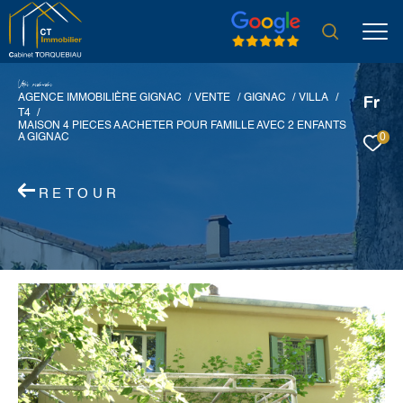
V
o
r
e
r
e
c
e
c
e
AGENCE IMMOBILIÈRE GIGNAC
VENTE
GIGNAC
VILLA
Fr
T4
MAISON 4 PIECES A ACHETER POUR FAMILLE AVEC 2 ENFANTS
0
A GIGNAC
RETOUR