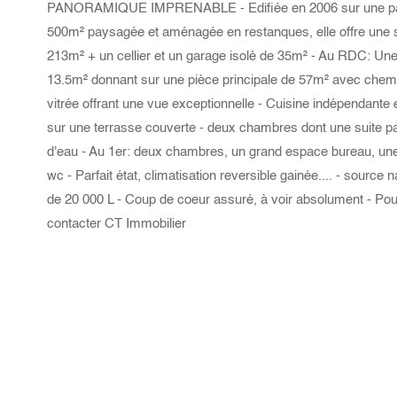
PANORAMIQUE IMPRENABLE - Edifiée en 2006 sur une parc
500m² paysagée et aménagée en restanques, elle offre une s
213m² + un cellier et un garage isolé de 35m² - Au RDC: Un
13.5m² donnant sur une pièce principale de 57m² avec chemi
vitrée offrant une vue exceptionnelle - Cuisine indépendant
sur une terrasse couverte - deux chambres dont une suite pa
d'eau - Au 1er: deux chambres, un grand espace bureau, une 
wc - Parfait état, climatisation reversible gainée.... - source n
de 20 000 L - Coup de coeur assuré, à voir absolument - Pour 
contacter CT Immobilier