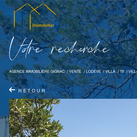
V
o
r
e
r
e
c
e
c
e
AGENCE IMMOBILIÈRE GIGNAC
VENTE
LODEVE
VILLA
T6
VIL
RETOUR