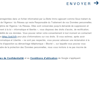
ENVOYER
t enregistrées dans un fichier informatisé par La Boite Immo agissant comme Sous-traitant du
cts de l'Agence / du Réseau qui reste Responsable du Traitement de vos Données personnelles.
légitime de l'Agence / du Réseau. Elles sont conservées jusqu'à demande de suppression et
 à la loi « informatique et libertés », vous disposez des droits d’accès, de rectification,
rtabilité de vos données. Vous pouvez retirer votre consentement à tout moment en contactant
te
https://cnil.fr/fr
pour plus d’informations sur vos droits. Si vous estimez, après avoir
nformatique et Libertés » ne sont pas respectés, vous pouvez adresser une réclamation à la
ste d'opposition au démarchage téléphonique « Bloctel », sur laquelle vous pouvez vous
adre de la protection des Données personnelles, nous vous invitons à ne pas inscrire de
es de Confidentialité
Conditions d'utilisation
et es
de Google s'appliquent.