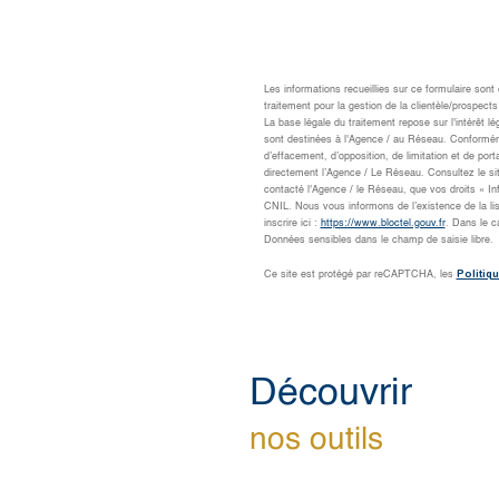
Les informations recueillies sur ce formulaire son
traitement pour la gestion de la clientèle/prospe
La base légale du traitement repose sur l'intérêt 
sont destinées à l'Agence / au Réseau. Conformément
d’effacement, d’opposition, de limitation et de po
directement l’Agence / Le Réseau. Consultez le si
contacté l'Agence / le Réseau, que vos droits « I
CNIL. Nous vous informons de l’existence de la li
inscrire ici :
https://www.bloctel.gouv.fr
. Dans le c
Données sensibles dans le champ de saisie libre.
Politiqu
Ce site est protégé par reCAPTCHA, les
découvrir
nos outils