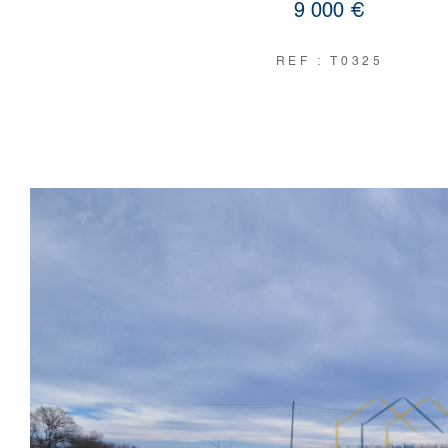
9 000 €
REF : T0325