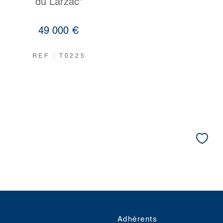
du Larzac"
49 000 €
REF : T0225
Adhérents