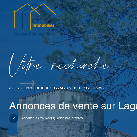
V
o
r
e
r
e
c
e
c
e
AGENCE IMMOBILIÈRE GIGNAC
VENTE
LAGAMAS
Annonces de vente sur La
2
Annonce(s) trouvée(s) selon vos critères