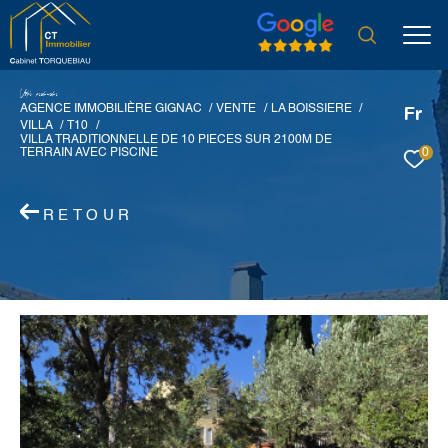
V
o
r
e
r
e
c
e
c
e
AGENCE IMMOBILIÈRE GIGNAC
VENTE
LA BOISSIERE
Fr
VILLA
T10
VILLA TRADITIONNELLE DE 10 PIECES SUR 2100M DE
0
TERRAIN AVEC PISCINE
RETOUR