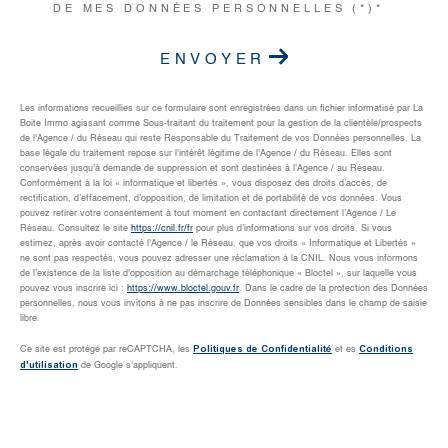
DE MES DONNÉES PERSONNELLES (*)*
ENVOYER
Les informations recueillies sur ce formulaire sont enregistrées dans un fichier informatisé par La
Boite Immo agissant comme Sous-traitant du traitement pour la gestion de la clientèle/prospects
de l'Agence / du Réseau qui reste Responsable du Traitement de vos Données personnelles. La
base légale du traitement repose sur l'intérêt légitime de l'Agence / du Réseau. Elles sont
conservées jusqu'à demande de suppression et sont destinées à l'Agence / au Réseau.
Conformément à la loi « informatique et libertés », vous disposez des droits d’accès, de
rectification, d’effacement, d’opposition, de limitation et de portabilité de vos données. Vous
pouvez retirer votre consentement à tout moment en contactant directement l’Agence / Le
Réseau. Consultez le site
https://cnil.fr/fr
pour plus d’informations sur vos droits. Si vous
estimez, après avoir contacté l'Agence / le Réseau, que vos droits « Informatique et Libertés »
ne sont pas respectés, vous pouvez adresser une réclamation à la CNIL. Nous vous informons
de l’existence de la liste d'opposition au démarchage téléphonique « Bloctel », sur laquelle vous
pouvez vous inscrire ici :
https://www.bloctel.gouv.fr
. Dans le cadre de la protection des Données
personnelles, nous vous invitons à ne pas inscrire de Données sensibles dans le champ de saisie
libre.
Politiques de Confidentialité
Conditions
Ce site est protégé par reCAPTCHA, les
et es
d'utilisation
de Google s'appliquent.