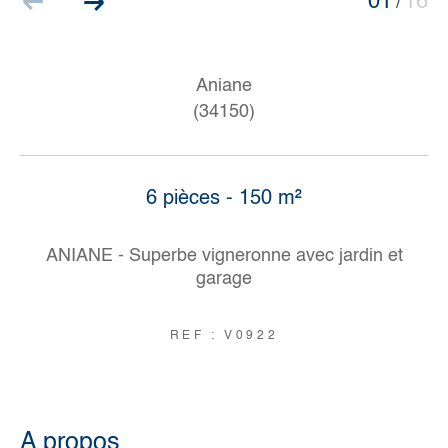
01
16
/
Aniane
(34150)
6 pièces - 150 m²
ANIANE - Superbe vigneronne avec jardin et
garage
REF : V0922
a propos