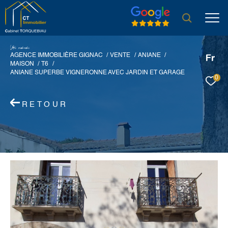
V
o
r
e
r
e
c
e
c
e
AGENCE IMMOBILIÈRE GIGNAC
VENTE
ANIANE
Fr
MAISON
T6
ANIANE SUPERBE VIGNERONNE AVEC JARDIN ET GARAGE
0
RETOUR