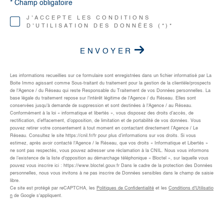
* Champ obligatoire
J'ACCEPTE LES CONDITIONS
D'UTILISATION DES DONNÉES (*)*
ENVOYER
Les informations recueillies sur ce formulaire sont enregistrées dans un fichier informatisé par La
Boite Immo agissant comme Sous-traitant du traitement pour la gestion de la clientèle/prospects
de l'Agence / du Réseau qui reste Responsable du Traitement de vos Données personnelles. La
base légale du traitement repose sur l'intérêt légitime de l'Agence / du Réseau. Elles sont
conservées jusqu'à demande de suppression et sont destinées à l'Agence / au Réseau.
Conformément à la loi « informatique et libertés », vous disposez des droits d’accès, de
rectification, d’effacement, d’opposition, de limitation et de portabilité de vos données. Vous
pouvez retirer votre consentement à tout moment en contactant directement l’Agence / Le
Réseau. Consultez le site https://cnil.fr/fr pour plus d’informations sur vos droits. Si vous
estimez, après avoir contacté l'Agence / le Réseau, que vos droits « Informatique et Libertés »
ne sont pas respectés, vous pouvez adresser une réclamation à la CNIL. Nous vous informons
de l’existence de la liste d'opposition au démarchage téléphonique « Bloctel », sur laquelle vous
pouvez vous inscrire ici : https://www.bloctel.gouv.fr Dans le cadre de la protection des Données
personnelles, nous vous invitons à ne pas inscrire de Données sensibles dans le champ de saisie
libre.
Ce site est protégé par reCAPTCHA, les
Politiques de Confidentialité
et les
Conditions d'Utilisatio
n
de Google s'appliquent.