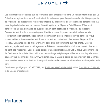
ENVOYER
Les informations recueillies sur ce formulaire sont enregistrées dans un fichier informatisé par La
Boite Immo agissant comme Sous-traitant du traitement pour la gestion de la clientèle/prospects
de l'Agence / du Réseau qui reste Responsable du Traitement de vos Données personnelles. La
base légale du traitement repose sur l'intérêt légitime de l'Agence / du Réseau. Elles sont
conservées jusqu'à demande de suppression et sont destinées à l'Agence / au Réseau.
Conformément à la loi « informatique et libertés », vous disposez des droits d’accès, de
rectification, d’effacement, d’opposition, de limitation et de portabilité de vos données. Vous
pouvez retirer votre consentement à tout moment en contactant directement l’Agence / Le
Réseau. Consultez le site https://cnil.fr/fr pour plus d’informations sur vos droits. Si vous
estimez, après avoir contacté l'Agence / le Réseau, que vos droits « Informatique et Libertés »
ne sont pas respectés, vous pouvez adresser une réclamation à la CNIL. Nous vous informons
de l’existence de la liste d'opposition au démarchage téléphonique « Bloctel », sur laquelle vous
pouvez vous inscrire ici : https://www.bloctel.gouv.fr Dans le cadre de la protection des Données
personnelles, nous vous invitons à ne pas inscrire de Données sensibles dans le champ de saisie
libre.
Ce site est protégé par reCAPTCHA, les
Politiques de Confidentialité
et les
Conditions d'Utilisatio
n
de Google s'appliquent.
partager