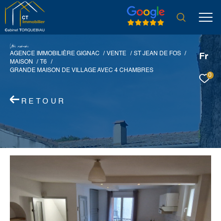
V
o
r
e
r
e
c
e
c
e
AGENCE IMMOBILIÈRE GIGNAC
VENTE
ST JEAN DE FOS
Fr
MAISON
T6
GRANDE MAISON DE VILLAGE AVEC 4 CHAMBRES
0
RETOUR